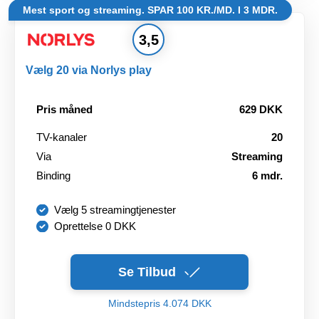
Mest sport og streaming. SPAR 100 KR./MD. I 3 MDR.
3,5
Vælg 20 via Norlys play
Pris måned
629 DKK
TV-kanaler
20
Via
Streaming
Binding
6 mdr.
Vælg 5 streamingtjenester
Oprettelse 0 DKK
Se Tilbud
Mindstepris 4.074 DKK