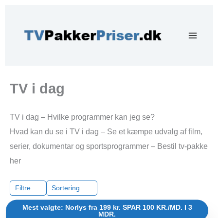
Gå
til
indholdet
TV i dag
TV i dag – Hvilke programmer kan jeg se?
Hvad kan du se i TV i dag – Se et kæmpe udvalg af film,
serier, dokumentar og sportsprogrammer – Bestil tv-pakke
her
Filtre
Sortering
Mest valgte: Norlys fra 199 kr. SPAR 100 KR./MD. I 3
MDR.