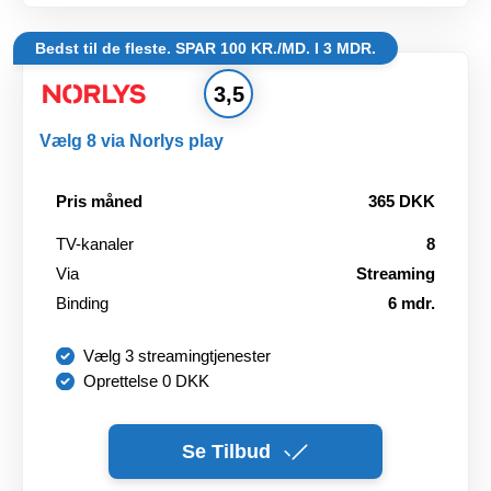
Bedst til de fleste. SPAR 100 KR./MD. I 3 MDR.
3,5
Vælg 8 via Norlys play
Pris måned
365 DKK
TV-kanaler
8
Via
Streaming
Binding
6 mdr.
Vælg 3 streamingtjenester
Oprettelse 0 DKK
Se Tilbud