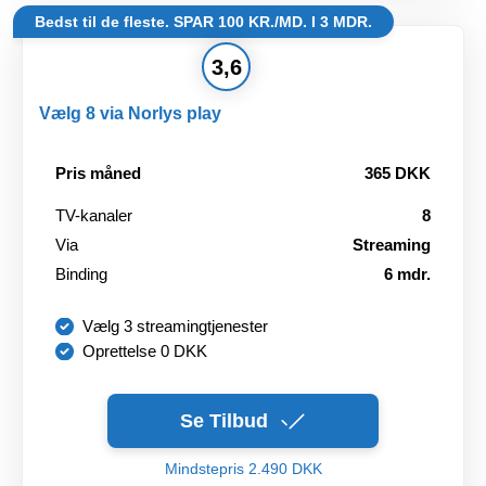
Bedst til de fleste. SPAR 100 KR./MD. I 3 MDR.
3,6
Vælg 8 via Norlys play
Pris måned
365 DKK
TV-kanaler
8
Via
Streaming
Binding
6 mdr.
Vælg 3 streamingtjenester
Oprettelse 0 DKK
Se Tilbud
Mindstepris 2.490 DKK