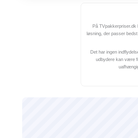
På TVpakkerpriser.dk 
løsning, der passer beds
Det har ingen indflydelse 
udbydere kan være fr
uafhængig