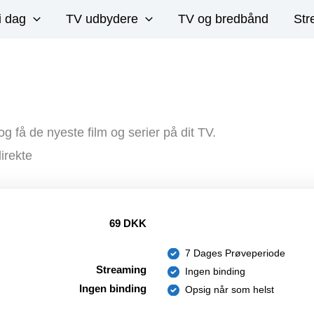
i dag
TV udbydere
TV og bredbånd
Str
få de nyeste film og serier på dit TV.
irekte
69 DKK
7 Dages Prøveperiode
Streaming
Ingen binding
Ingen binding
Opsig når som helst