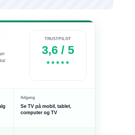
TRUSTPILOT
3,6 / 5
gør
tal
★★★★★
Adgang
alg
Se TV på mobil, tablet,
computer og TV