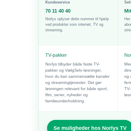
Kundeservice
Sel
70 11 40 40
Mi
Norlys oplyser dette nummer til hjælp
Her
ved produkter som internet, TV og
abo
streaming.
str
TV-pakker
Nor
Norlys tilbyder både faste TV-
Med
pakker og VælgSelv-løsninger,
din
hvor du kan sammensætte kanaler
og 
og streamingtjenester. Det gør
fer
løsningen relevant for både sport,
TV-
film, serier, nyheder og
løs
familieunderholdning.
Se muligheder hos Norlys TV