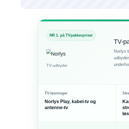
NR 1. på TVpakkerpriser
TV-pa
Norlys t
udbydere
underhol
TV-udbyder
TV-løsninger
Str
Norlys Play, kabel-tv og
Ka
antenne-tv
st
lø