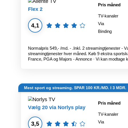
Pris måned
Flex 2
TV-kanaler
Via
4,1
Binding
Normalpris 549,- /md. - .Inkl. 2 streamingtjenester 
streamingtjenester hver måned. Køb 9 ekstra sportsk
France, PGA og Majors - Annonce · Vi kan modtage 
Mest sport og streaming. SPAR 100 KR./MD. I 3 MDR.
Pris måned
Vælg 20 via Norlys play
TV-kanaler
Via
3,5