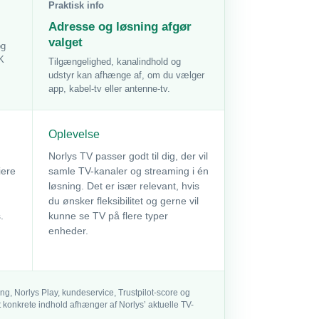
Praktisk info
Adresse og løsning afgør
valget
og
K
Tilgængelighed, kanalindhold og
udstyr kan afhænge af, om du vælger
app, kabel-tv eller antenne-tv.
Oplevelse
Norlys TV passer godt til dig, der vil
iere
samle TV-kanaler og streaming i én
d
løsning. Det er især relevant, hvis
du ønsker fleksibilitet og gerne vil
.
kunne se TV på flere typer
enheder.
g, Norlys Play, kundeservice, Trustpilot-score og
t konkrete indhold afhænger af Norlys’ aktuelle TV-
.