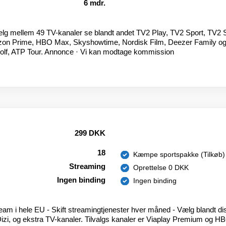
6 mdr.
 Vælg mellem 49 TV-kanaler se blandt andet TV2 Play, TV2 Sport, TV
Amazon Prime, HBO Max, Skyshowtime, Nordisk Film, Deezer Family 
olf, ATP Tour. Annonce · Vi kan modtage kommission
299 DKK
18
Kæmpe sportspakke (Tilkøb)
Streaming
Oprettelse 0 DKK
Ingen binding
Ingen binding
tream i hele EU - Skift streamingtjenester hver måned - Vælg blandt d
zi, og ekstra TV-kanaler. Tilvalgs kanaler er Viaplay Premium og HBO