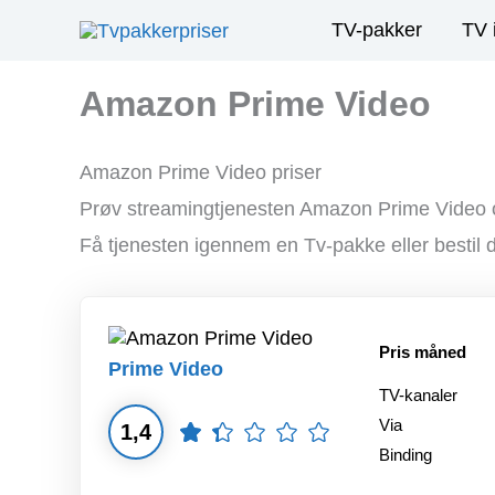
Gå
TV-pakker
TV 
til
indholdet
Amazon Prime Video
Amazon Prime Video priser
Prøv streamingtjenesten Amazon Prime Video og 
Få tjenesten igennem en Tv-pakke eller bestil d
Pris måned
Prime Video
TV-kanaler
Via
1,4
Binding