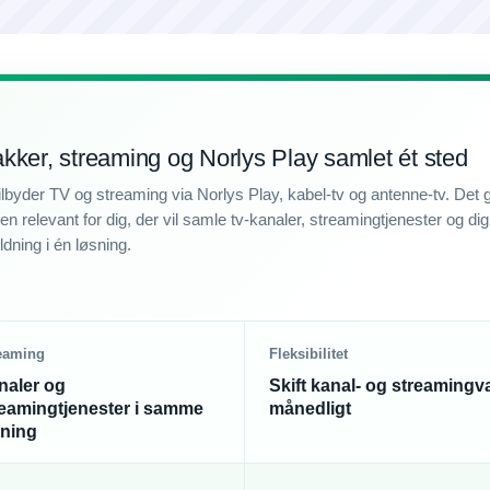
kker, streaming og Norlys Play samlet ét sted
ilbyder TV og streaming via Norlys Play, kabel-tv og antenne-tv. Det 
n relevant for dig, der vil samle tv-kanaler, streamingtjenester og digi
dning i én løsning.
eaming
Fleksibilitet
naler og
Skift kanal- og streamingv
reamingtjenester i samme
månedligt
sning