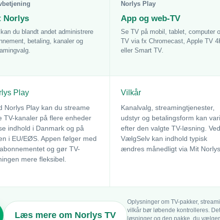
vbetjening
Norlys Play
t Norlys
App og web-TV
 kan du blandt andet administrere
Se TV på mobil, tablet, computer 
nnement, betaling, kanaler og
TV via fx Chromecast, Apple TV 4
eamingvalg.
eller Smart TV.
lys Play
Vilkår
 Norlys Play kan du streame
Kanalvalg, streamingtjenester,
e TV-kanaler på flere enheder
udstyr og betalingsform kan var
se indhold i Danmark og på
efter den valgte TV-løsning. Ve
ien i EU/EØS. Appen følger med
VælgSelv kan indhold typisk
abonnementet og gør TV-
ændres månedligt via Mit Norlys
ningen mere fleksibel.
Oplysninger om TV-pakker, streamin
vilkår bør løbende kontrolleres. De
Læs mere om Norlys TV
løsninger og den pakke, du vælger