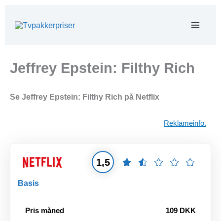
Gå
til
indholdet
Jeffrey Epstein: Filthy Rich
Se Jeffrey Epstein: Filthy Rich på Netflix
Reklameinfo.
1,5
Basis
Pris måned
109 DKK