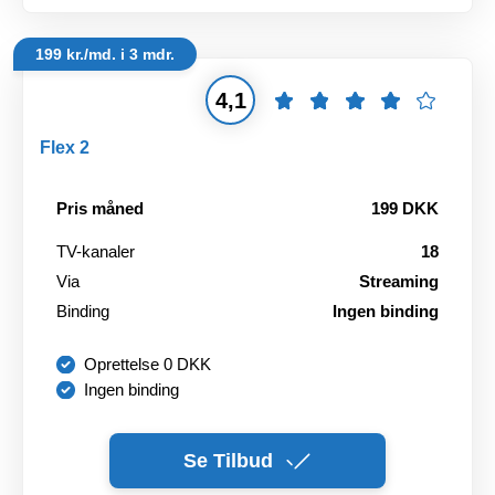
199 kr./md. i 3 mdr.
4,1
Flex 2
Pris måned
199 DKK
TV-kanaler
18
Via
Streaming
Binding
Ingen binding
Oprettelse 0 DKK
Ingen binding
Se Tilbud